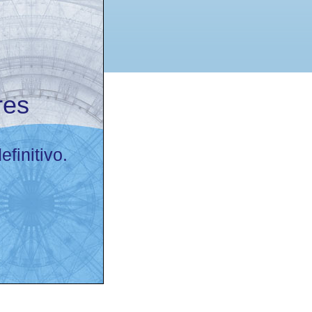
res
finitivo.