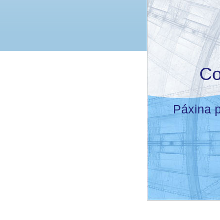
Co
Páxina p